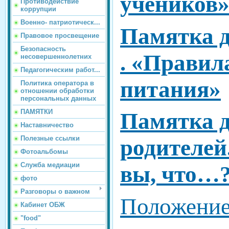
учеников
Противодействие
коррупции
Военно- патриотическ...
Памятка д
Правовое просвещение
Безопасность
. «Правил
несовершеннолетних
Педагогическим работ...
питания»
Политика оператора в
отношении обработки
персональных данных
ПАМЯТКИ
Памятка 
Наставничество
Полезные ссылки
родителей
Фотоальбомы
Служба медиации
вы, что…
фото
Разговоры о важном
Положение
Кабинет ОБЖ
"food"