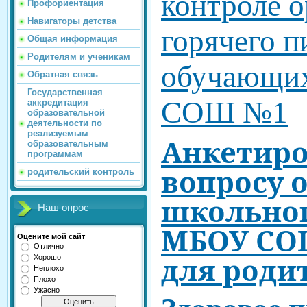
контроле 
Профориентация
Навигаторы детства
горячего п
Общая информация
Родителям и ученикам
обучающи
Обратная связь
Государственная
СОШ №1
аккредитация
образовательной
деятельности по
реализуемым
Анкетир
образовательным
программам
вопросу 
родительский контроль
школьно
Наш опрос
МБОУ С
Оцените мой сайт
Отлично
для роди
Хорошо
Неплохо
Плохо
Ужасно