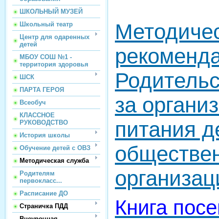
ШКОЛЬНЫЙ МУЗЕЙ
Методиче
Школьный театр
Центр для одаренных
детей
рекоменда
МБОУ СОШ №1 -
территория здоровья
Родительс
ШСК
ПАРТА ГЕРОЯ
за органи
Всеобуч
КЛАССНОЕ
питания д
РУКОВОДСТВО
История школы
обществе
Обучение детей с ОВЗ
Методическая служба
организа
Родителям
первокласс...
Расписание ДО
Книга пос
Страничка ПДД
Внеурочная