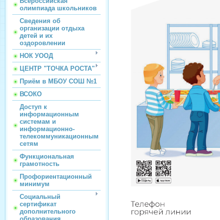
Всероссийская
олимпиада школьников
Сведения об
организации отдыха
детей и их
оздоровлении
НОК УООД
ЦЕНТР "ТОЧКА РОСТА"
Приём в МБОУ СОШ №1
ВСОКО
Доступ к
информационным
системам и
информационно-
телекоммуникационным
сетям
Функциональная
грамотность
Профориентационный
минимум
Социальный
сертификат
дополнительного
образования