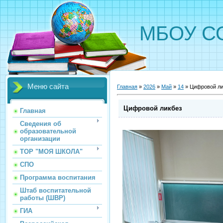
МБОУ С
Меню сайта
Главная
»
2026
»
Май
»
14
» Цифровой ли
Цифровой ликбез
Главная
Сведения об
образовательной
организации
ТОР "МОЯ ШКОЛА"
СПО
Программа воспитания
Штаб воспитательной
работы (ШВР)
ГИА