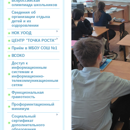
Всероссийская
олимпиада школьников
Сведения об
организации отдыха
детей и их
оздоровлении
НОК УООД
ЦЕНТР "ТОЧКА РОСТА"
Приём в МБОУ СОШ №1
ВСОКО
Доступ к
информационным
системам и
информационно-
телекоммуникационным
сетям
Функциональная
грамотность
Профориентационный
минимум
Социальный
сертификат
дополнительного
образования