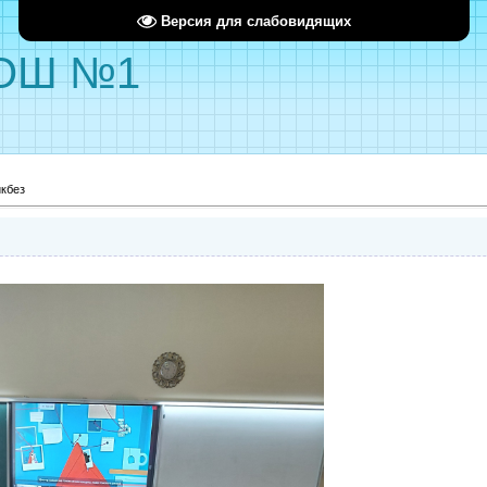
Версия для слабовидящих
ОШ №1
кбез