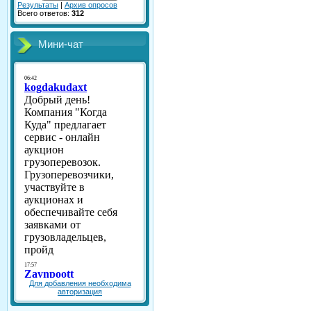
Результаты
|
Архив опросов
Всего ответов:
312
Мини-чат
Для добавления необходима
авторизация