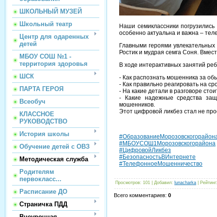
ШКОЛЬНЫЙ МУЗЕЙ
Школьный театр
Наши семиклассники погрузились 
особенно актуальна и важна – те
Центр для одаренных
детей
Главными героями увлекательных 
Ростик и мудрая семга Соня. Вмес
МБОУ СОШ №1 -
территория здоровья
В ходе интерактивных занятий реб
ШСК
- Как распознать мошенника за о
- Как правильно реагировать на с
ПАРТА ГЕРОЯ
- На какие детали в разговоре ст
- Какие надежные средства за
Всеобуч
мошенников.
Этот цифровой ликбез стал не про
КЛАССНОЕ
РУКОВОДСТВО
История школы
#ОбразованиеМорозовскогорайон
#МБОУСОШ1Морозовскогорайона
Обучение детей с ОВЗ
#ЦифровойЛикбез
#БезопасностьВИнтернете
Методическая служба
#ТелефонноеМошенничество
Родителям
первокласс...
Просмотров
:
101
|
Добавил
:
lunacharka
|
Рейтинг
Расписание ДО
Всего комментариев
:
0
Страничка ПДД
Внеурочная