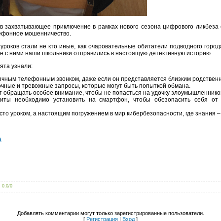
в захватывающее приключение в рамках нового сезона цифрового ликбеза 
лефонное мошенничество.
уроков стали не кто иные, как очаровательные обитатели подводного гор
те с ними наши школьники отправились в настоящую детективную историю.
ята узнали:
бычным телефонным звонком, даже если он представляется близким родствен
рочные и тревожные запросы, которые могут быть попыткой обмана.
оит обращать особое внимание, чтобы не попасться на удочку злоумышленнико
щиты необходимо установить на смартфон, чтобы обезопасить себя от
сто уроком, а настоящим погружением в мир кибербезопасности, где знания –
а
:
0.0
/
0
Добавлять комментарии могут только зарегистрированные пользователи.
[
Регистрация
|
Вход
]