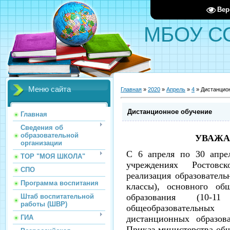
Вер
МБОУ С
Меню сайта
Главная
»
2020
»
Апрель
»
4
» Дистанцио
Дистанционное обучение
Главная
Сведения об
образовательной
УВАЖА
организации
С 6 апреля по 30 апре
ТОР "МОЯ ШКОЛА"
учреждениях Ростовс
СПО
реализация образователь
Программа воспитания
классы), основного об
образования (10-1
Штаб воспитательной
работы (ШВР)
общеобразовательн
ГИА
дистанционных образов
Приказ министерства общ