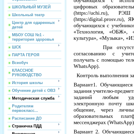
обучающихся с исполь
цифровых образовател
ШКОЛЬНЫЙ МУЗЕЙ
(https://uchi.ru), РЭШ
Школьный театр
(https:/digital.prosv.ru), 
Центр для одаренных
обучающихся с учебником
детей
«Технология, «ОБЖ»,
МБОУ СОШ №1 -
культура», «Музыка», «И
территория здоровья
При отсутствии у
ШСК
согласованию с учит
ПАРТА ГЕРОЯ
получать с помощью тел
Всеобуч
WhatsApp).
КЛАССНОЕ
Контроль выполнения з
РУКОВОДСТВО
История школы
Вариант1. Обучающиеся
задания учителю-предмет
Обучение детей с ОВЗ
заданий любым уд
Методическая служба
электронную почту шко
Родителям
общение, через личн
первокласс...
образовательных пл
Расписание ДО
мессенджерах (WhatsApp)
Страничка ПДД
Вариант 2. Обучающиеся
Внеурочная