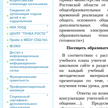
Всероссийская
олимпиада школьников
Ростовской области о
общеобразовательных 
Сведения об
организации отдыха
временной реализации о
детей и их
общего, основного общ
оздоровлении
дополнительных об
НОК УООД
применением электро
ЦЕНТР "ТОЧКА РОСТА"
образовательных те
готовности»)
Приём в МБОУ СОШ №1
ВСОКО
Посещать образовате
Доступ к
В соответствии с расп
информационным
системам и
учебного плана учител
информационно-
школьном сайте в разде
телекоммуникационным
на каждый учебный 
сетям
методические материа
Функциональная
презентации по теме, 
грамотность
изучения темы урока, дом
Профориентационный
минимум
Ответы на возникшие
Социальный
консультации учителей-п
сертификат
общение…). Предусм
дополнительного
образования