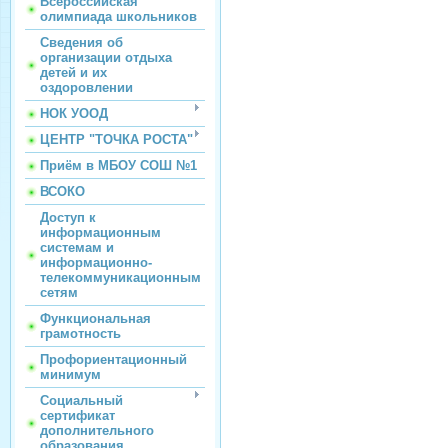
Всероссийская
олимпиада школьников
Сведения об
организации отдыха
детей и их
оздоровлении
НОК УООД
ЦЕНТР "ТОЧКА РОСТА"
Приём в МБОУ СОШ №1
ВСОКО
Доступ к
информационным
системам и
информационно-
телекоммуникационным
сетям
Функциональная
грамотность
Профориентационный
минимум
Социальный
сертификат
дополнительного
образования